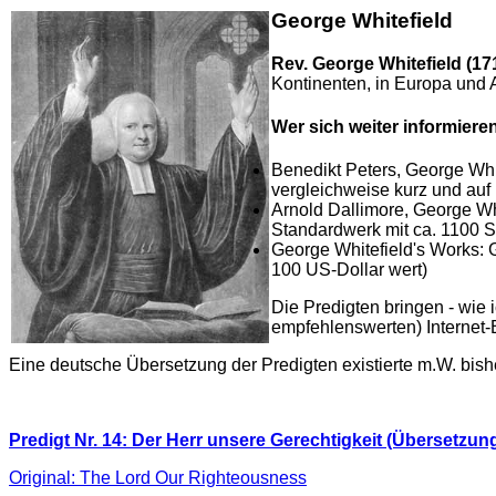
George Whitefield
Rev. George Whitefield (17
Kontinenten, in Europa und 
Wer sich weiter informiere
Benedikt Peters, George Whit
vergleichweise kurz und auf
Arnold Dallimore, George Whit
Standardwerk mit ca. 1100 Se
George Whitefield's Works: 
100 US-Dollar wert)
Die Predigten bringen - wie
empfehlenswerten) Internet-B
Eine deutsche Übersetzung der Predigten existierte m.W. bishe
Predigt Nr. 14: Der Herr unsere Gerechtigkeit (Übersetzun
Original: The Lord Our Righteousness