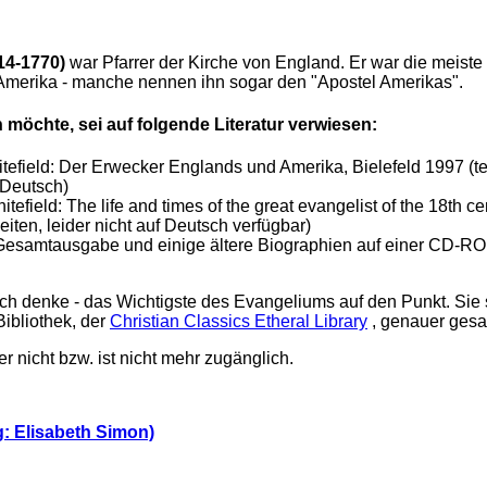
14-1770)
war Pfarrer der Kirche von England. Er war die meiste
Amerika - manche nennen ihn sogar den "Apostel Amerikas".
n möchte, sei auf folgende Literatur verwiesen:
efield: Der Erwecker Englands und Amerika, Bielefeld 1997 (tei
 Deutsch)
efield: The life and times of the great evangelist of the 18th ce
iten, leider nicht auf Deutsch verfügbar)
Gesamtausgabe und einige ältere Biographien auf einer CD-ROM
 ich denke - das Wichtigste des Evangeliums auf den Punkt.
Sie s
ibliothek, der
Christian Classics Etheral Library
, genauer ges
r nicht bzw. ist nicht mehr zugänglich.
g: Elisabeth Simon)